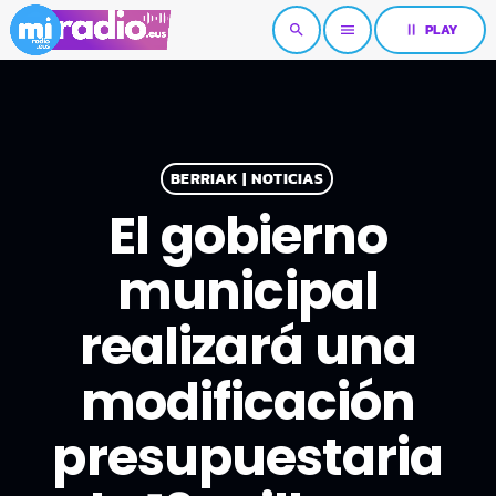
pause
PLAY
search
menu
BERRIAK | NOTICIAS
El gobierno
municipal
realizará una
modificación
presupuestaria