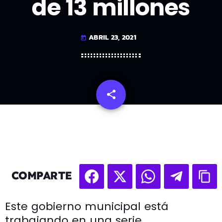
de 13 millones
ABRIL 23, 2021
today
share
email
COMPARTE
Este gobierno municipal está
trabajando en una serie