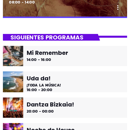
08:00 - 14:00
more_vert
close
Asteburua!
SIGUIENTES PROGRAMAS
¡Es fin de semana!
Mi Remember
¡Música y más música los fines de semana!
14:00 - 16:00
Uda da!
¡TODA LA MÚSICA!
16:00 - 20:00
Dantza Bizkaia!
20:00 - 00:00