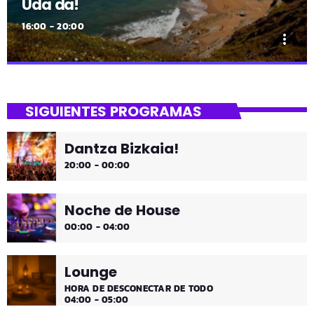
Uda da!
16:00 - 20:00
more_vert
close
Uda da!
SIGUIENTES PROGRAMAS
¡Toda la música!
Dantza Bizkaia!
¡Toda la música!
20:00 - 00:00
Noche de House
00:00 - 04:00
Lounge
HORA DE DESCONECTAR DE TODO
04:00 - 05:00