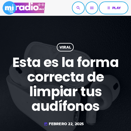
pause
PLAY
search
menu
VIRAL
Esta es la forma
correcta de
limpiar tus
audífonos
FEBRERO 22, 2025
today