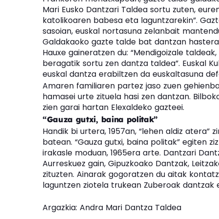
Mari Eusko Dantzari Taldea sortu zuten, eur
katolikoaren babesa eta laguntzarekin”. Gaz
sasoian, euskal nortasuna zelanbait manten
Galdakaoko gazte talde bat dantzan hastera”,
Hauxe gaineratzen du: “Mendigoizale taldeak, 
beragatik sortu zen dantza taldea”. Euskal K
euskal dantza erabiltzen da euskaltasuna de
Amaren familiaren partez jaso zuen gehienba
hamasei urte zituela hasi zen dantzan. Bilbok
zien garai hartan Elexaldeko gazteei.
“Gauza gutxi, baina politak”
Handik bi urtera, 1957an, “lehen aldiz atera” 
batean. “Gauza gutxi, baina politak” egiten zi
irakasle moduan, 1965era arte. Dantzari Dantz
Aurreskuez gain, Gipuzkoako Dantzak, Leitza
zituzten. Ainarak gogoratzen du aitak kontatze
laguntzen ziotela trukean Zuberoak dantzak 
Argazkia: Andra Mari Dantza Taldea