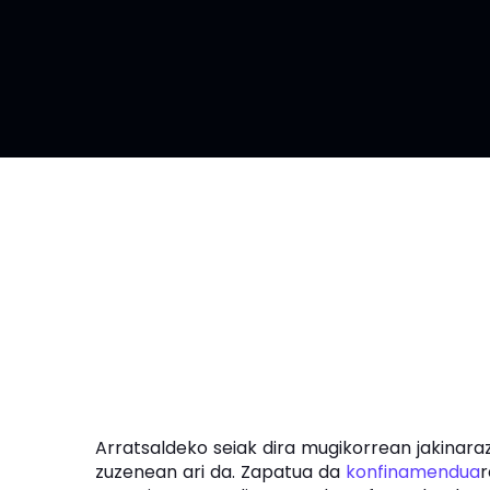
Arratsaldeko seiak dira mugikorrean jakinar
zuzenean ari da. Zapatua da
konfinamendua
r