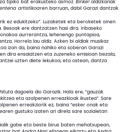
za tipiko bat erakusteko asmoz.
Binke!
aldizkariak
entena artistikoa
ren barruan, dabil Garazi dantzak
orik ez edukitzeko”. Luzaketek eta beroketek oinen
Besoak ere dantzatzen hasi dira. Iribaseko
honakoa aurrerantza, lehenengo puntapioa,
za. Horrela lau aldiz. Azken bi aldiak musikaz
xoa izan da, baina nahiko eta soberan Garazi
zen dira ensaiatzen eta zuzeneko emisioan bezala,
antzei uzten diete lekukoa, eta ostean, dantza
tuta dagoela dio Garazik. Hala ere, “gauzak
kitzea eta azalpenen erreazkioak ikustea”. Sare
lpenen erreakziorik ez, baina “esker onak eta
earen gustuko izaten ari direla sare sozialetan
ozialik gabe eta beste birus baten mehatxupean,
ztar bat Andra Mari elizpean elkartu eta Andra