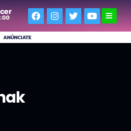
cer
7:00
ANÚNCIATE
inak