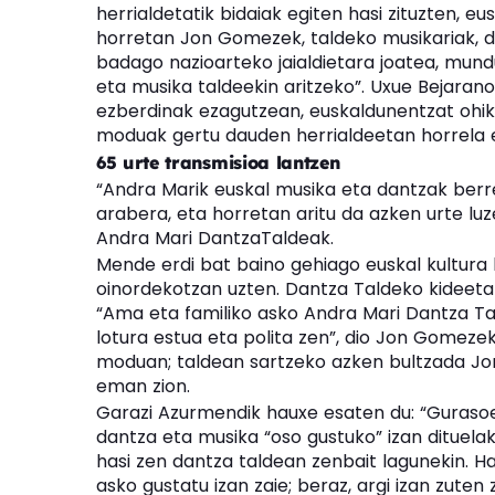
herrialdetatik bidaiak egiten hasi zituzten, e
horretan Jon Gomezek, taldeko musikariak, d
badago nazioarteko jaialdietara joatea, mun
eta musika taldeekin aritzeko”. Uxue Bejarano
ezberdinak ezagutzean, euskaldunentzat ohi
moduak gertu dauden herrialdeetan horrela ez
65 urte transmisioa lantzen
“Andra Marik euskal musika eta dantzak berr
arabera, eta horretan aritu da azken urte luz
Andra Mari DantzaTaldeak.
Mende erdi bat baino gehiago euskal kultura 
oinordekotzan uzten. Dantza Taldeko kideeta
“Ama eta familiko asko Andra Mari Dantza Tald
lotura estua eta polita zen”, dio Jon Gomezek.
moduan; taldean sartzeko azken bultzada Jon
eman zion.
Garazi Azurmendik hauxe esaten du: “Gurasoek 
dantza eta musika “oso gustuko” izan dituela
hasi zen dantza taldean zenbait lagunekin. Ha
asko gustatu izan zaie; beraz, argi izan zuten