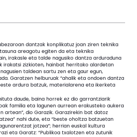
abezaroan dantzak konplikatuz joan ziren teknika
utasuna areagotu egiten da eta teknika
ain, irakasle eta talde nagusiko dantza arduraduna
 irakatsi zizkioten, hainbat herritako alardetan
 nagusien taldean sartu zen eta gaur egun,
 bada. Garatzen helburuak “ahalik eta ondoen dantza
u beste ardura batzuk, materialarena eta ikerketa
tuta daude, baina horrek ez dio garrantziarik
ioak familia eta lagunen aurrean erakusteko aukera
n artean”, dio Garazik. Garazirekin bat datoz
atzea” nahi dute, eta “beste oholtza batzuetan
gunarentzat jotzea”; herrian euskal kultura
zi eta Garatz: “Publikoa txalotzen eta zutunik