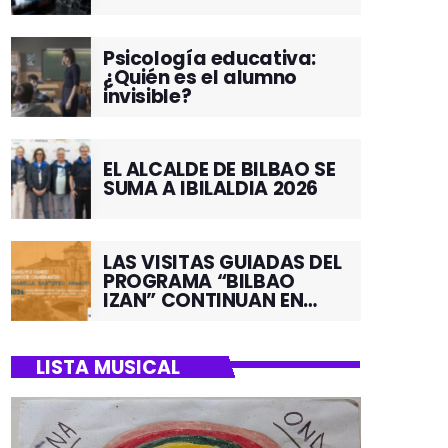
Psicología educativa:
¿Quién es el alumno
invisible?
EL ALCALDE DE BILBAO SE
SUMA A IBILALDIA 2026
LAS VISITAS GUIADAS DEL
PROGRAMA “BILBAO
IZAN” CONTINUAN EN
JUNIO POR EL BARRIO DE
SANTUTXU
LISTA MUSICAL