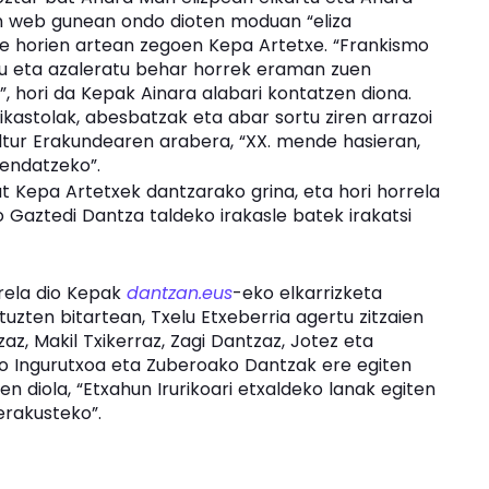
en web gunean ondo dioten moduan “eliza
te horien artean zegoen Kepa Artetxe. “Frankismo
du eta azaleratu behar horrek eraman zuen
 hori da Kepak Ainara alabari kontatzen diona.
ikastolak, abesbatzak eta abar sortu ziren arrazoi
ultur Erakundearen arabera, “XX. mende hasieran,
fendatzeko”.
t Kepa Artetxek dantzarako grina, eta hori horrela
o Gaztedi Dantza taldeko irakasle batek irakatsi
zirela dio Kepak
dantzan.eus
-eko elkarrizketa
ztuzten bitartean, Txelu Etxeberria agertu zitzaien
az, Makil Txikerraz, Zagi Dantzaz, Jotez eta
ko Ingurutxoa eta Zuberoako Dantzak ere egiten
n diola, “Etxahun Irurikoari etxaldeko lanak egiten
erakusteko”.