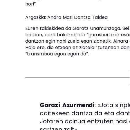
hori”.
Argazkia: Andra Mari Dantza Taldea
Euren taldekidea da Garatz Unamunzaga. Sei 
batean, bera bakarrik eta “gurasoei ezer es
dantzan egin nahi zuela esan zionetik. Ainara
Hala ere, dio etxean ez ziotela “zuzenean dan
“transmisoa egon egon da”.
: «Jota sin
Garazi Azurmendi
daitekeen dantza da eta dantz
Jotaren doinua entzuten hasi
sartzen zait».