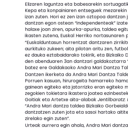
Elizaren laguntza eta babesarekin sortuagati
Kepa eta konpainiaren entseguek mezarekin ba
izan zuten. Hori ez zen izan oztopoa dantzan 
dantzan egon ostean “independenteak” izateko 
halaxe joan ziren, apurka-apurka, taldea egit
ikasten zutena, Euskal Herriko nortasunaren p
“Euskalduntasun horrentzat dantzaren zirrikitu
aurkituko zukeen; aita pilotan aritu zen, fut
ez dauka eztabaidarako tokirik, eta Bizkaiko D
den abenduaren 3an dantzari galdakoztarra “b
batez ere Galdakaoko Andra Mari Dantza Ta
Dantzen ikerketa da Andra Mari Dantza Talde
Porruen kasuan, hirurogeita hamarreko hamark
gainean egiteko eta jatorrizko eran egiteko
zegokien tokietara ikastera joatea ezinbesteko
Goitiak eta Artetxe aita-alabak
Jentilbaratz:
“Andra Mari dantza taldea Bizkaiko Gorbeiald
dantzatzen zuten jota eta sasoi hartako ai
zirelako egin zuten”.
Urteak aurrera egin ahala, Andra Mari dantza