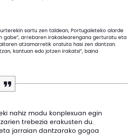
urterekin sartu zen taldean, Portugaleteko alarde
an gabe”, arrebaren irakaslearengana gerturatu eta
 aitaren atzamarretik oratuta hasi zen dantzan.
tzan, kantuan edo jotzen irakatsi”, baina
pleki nahiz modu konplexuan egin
arien trebezia erakusten du.
 eta jarraian dantzarako gogoa