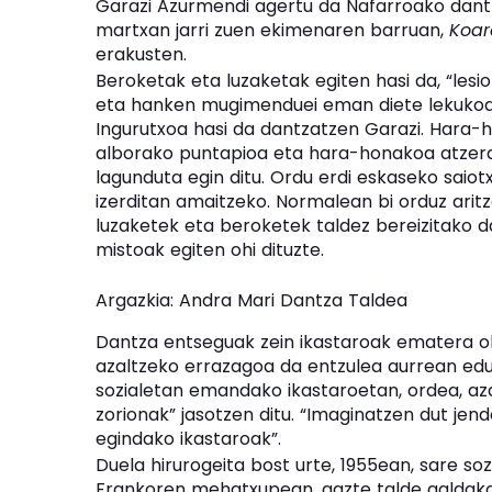
Garazi Azurmendi agertu da Nafarroako dant
martxan jarri zuen ekimenaren barruan,
Koar
erakusten.
Beroketak eta luzaketak egiten hasi da, “lesi
eta hanken mugimenduei eman diete lekukoa. 
Ingurutxoa hasi da dantzatzen Garazi. Hara-
alborako puntapioa eta hara-honakoa atzerant
lagunduta egin ditu. Ordu erdi eskaseko saiot
izerditan amaitzeko. Normalean bi orduz arit
luzaketek eta beroketek taldez bereizitako d
mistoak egiten ohi dituzte.
Argazkia: Andra Mari Dantza Taldea
Dantza entseguak zein ikastaroak ematera ohi
azaltzeko errazagoa da entzulea aurrean edu
sozialetan emandako ikastaroetan, ordea, aza
zorionak” jasotzen ditu. “Imaginatzen dut jend
egindako ikastaroak”.
Duela hirurogeita bost urte, 1955ean, sare s
Frankoren mehatxupean, gazte talde galdako