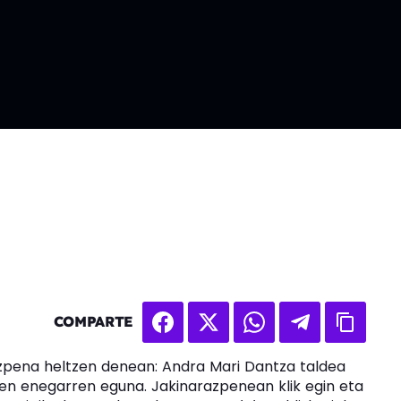
COMPARTE
azpena heltzen denean: Andra Mari Dantza taldea
en enegarren eguna. Jakinarazpenean klik egin eta