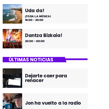
Uda da!
¡TODA LA MÚSICA!
16:00 - 20:00
Dantza Bizkaia!
20:00 - 00:00
ÚLTIMAS NOTICIAS
Dejarte caer para
renacer
Jon ha vuelto a la radio