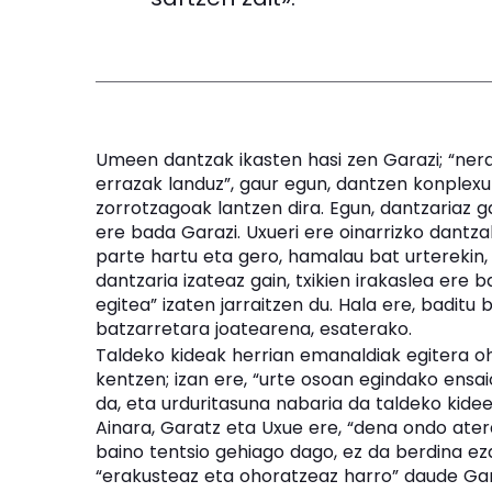
Umeen dantzak ikasten hasi zen Garazi; “ner
errazak landuz”, gaur egun, dantzen konplex
zorrotzagoak lantzen dira. Egun, dantzariaz g
ere bada Garazi. Uxueri ere oinarrizko dantzak
parte hartu eta gero, hamalau bat urterekin,
dantzaria izateaz gain, txikien irakaslea ere
egitea” izaten jarraitzen du. Hala ere, badit
batzarretara joatearena, esaterako.
Taldeko kideak herrian emanaldiak egitera ohi
kentzen; izan ere, “urte osoan egindako ensa
da, eta urduritasuna nabaria da taldeko kidee
Ainara, Garatz eta Uxue ere, “dena ondo ater
baino tentsio gehiago dago, ez da berdina eza
“erakusteaz eta ohoratzeaz harro” daude Gara