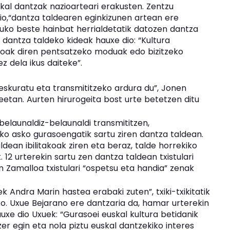
uskal dantzak nazioarteari erakusten. Zentzu
io,“dantza taldearen eginkizunen artean ere
duko beste hainbat herrialdetatik datozen dantza
 dantza taldeko kideak hauxe dio: “Kultura
koak diren pentsatzeko moduak edo bizitzeko
 dela ikus daiteke”.
eskuratu eta transmititzeko ardura du”, Jonen
eetan. Aurten hirurogeita bost urte betetzen ditu
belaunaldiz-belaunaldi transmititzen,
ko asko gurasoengatik sartu ziren dantza taldean.
ean ibilitakoak ziren eta beraz, talde horrekiko
 12 urterekin sartu zen dantza taldean txistulari
 Zamalloa txistulari “ospetsu eta handia” zenak
Andra Marin hastea erabaki zuten”, txiki-txikitatik
ko. Uxue Bejarano ere dantzaria da, hamar urterekin
uxe dio Uxuek: “Gurasoei euskal kultura betidanik
 zer egin eta nola piztu euskal dantzekiko interes