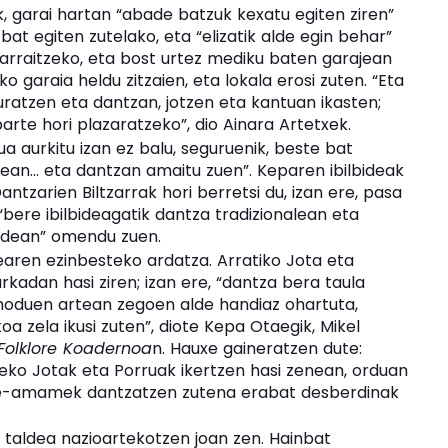
k, garai hartan “abade batzuk kexatu egiten ziren”
t egiten zutelako, eta “elizatik alde egin behar”
jarraitzeko, eta bost urtez mediku baten garajean
garaia heldu zitzaien, eta lokala erosi zuten. “Eta
uratzen eta dantzan, jotzen eta kantuan ikasten;
arte hori plazaratzeko”, dio Ainara Artetxek.
a aurkitu izan ez balu, seguruenik, beste bat
bolean… eta dantzan amaitu zuen”. Keparen ibilbideak
antzarien Biltzarrak hori berretsi du, izan ere, pasa
ere ibilbideagatik dantza tradizionalean eta
ldean” omendu zuen.
aren ezinbesteko ardatza. Arratiko Jota eta
adan hasi ziren; izan ere, “dantza bera taula
 moduen artean zegoen alde handiaz ohartuta,
a zela ikusi zuten”, diote Kepa Otaegik, Mikel
 Folklore Koadernoa
n. Hauxe gaineratzen dute:
eko Jotak eta Porruak ikertzen hasi zenean, orduan
tite-amamek dantzatzen zutena erabat desberdinak
 taldea nazioartekotzen joan zen. Hainbat