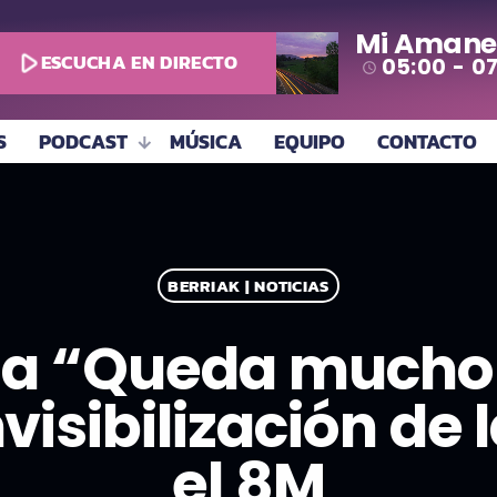
Mi Amane
play_arrow
ESCUCHA EN DIRECTO
05:00 - 0
access_time
S
PODCAST
MÚSICA
EQUIPO
CONTACTO
BERRIAK | NOTICIAS
a “Queda mucho 
visibilización de
el 8M