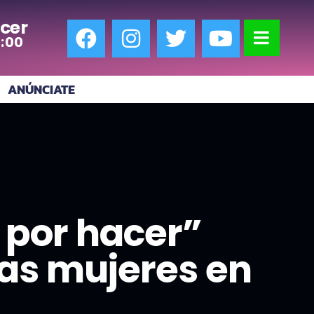
cer
7:00
ANÚNCIATE
por hacer”
 las mujeres en