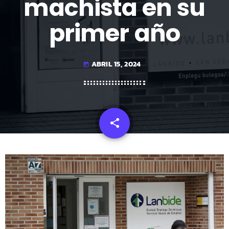
machista en su
primer año
ABRIL 15, 2024
today
share
email