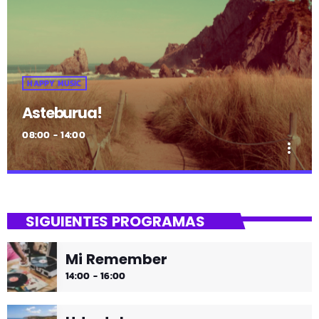
HAPPY MUSIC
Asteburua!
08:00 - 14:00
more_vert
close
Asteburua!
SIGUIENTES PROGRAMAS
¡Es fin de semana!
Mi Remember
¡Música y más música los fines de semana!
14:00 - 16:00