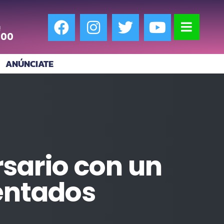
!
:00
ANÚNCIATE
rsario con un
entados