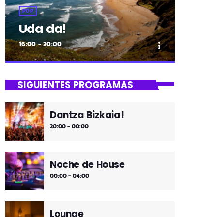
POP
Uda da!
16:00 - 20:00
more_vert
close
Uda da!
SIGUIENTES PROGRAMAS
¡Toda la música!
Dantza Bizkaia!
¡Toda la música!
20:00 - 00:00
Noche de House
00:00 - 04:00
Lounge