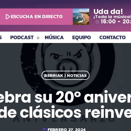
Uda da!
play_arrow
ESCUCHA EN DIRECTO
¡Toda la música
16:00 - 20
access_time
S
PODCAST
MÚSICA
EQUIPO
CONTACTO
BERRIAK | NOTICIAS
ebra su 20º anive
de clásicos reinv
FEBRERO 27, 2024
today