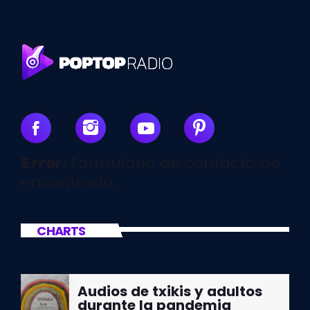
Formulario de contacto no
Error:
encontrado.
CHARTS
Audios de txikis y adultos
durante la pandemia