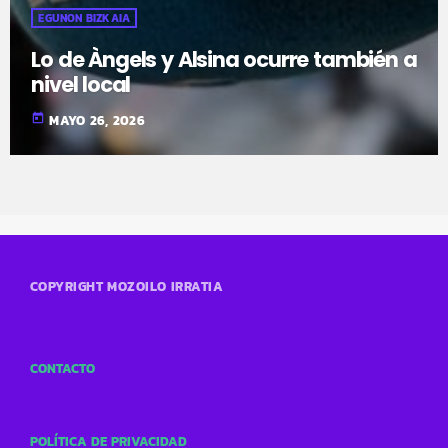
EGUNON BIZKAIA
Lo de Àngels y Alsina ocurre también a
nivel local
today
MAYO 26, 2026
COPYRIGHT MOZOILO IRRATIA
CONTACTO
POLÍTICA DE PRIVACIDAD