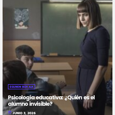
EGUNON BIZKAIA
Psicología educativa: ¿Quién es el
alumno invisible?
today
JUNIO 3, 2026