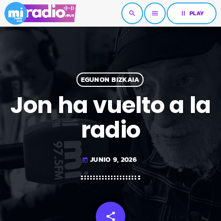
pause
PLAY
search
menu
EGUNON BIZKAIA
Jon ha vuelto a la
radio
JUNIO 9, 2026
today
share
email