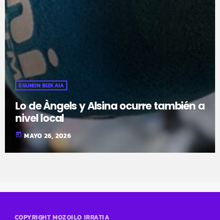
EGUNON BIZKAIA
Lo de Àngels y Alsina ocurre también a
nivel local
today
MAYO 26, 2026
COPYRIGHT MOZOILO IRRATIA