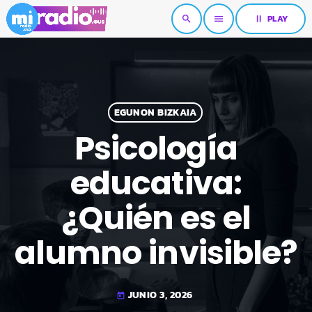
pause
PLAY
search
menu
EGUNON BIZKAIA
Psicología
educativa:
¿Quién es el
alumno invisible?
JUNIO 3, 2026
today