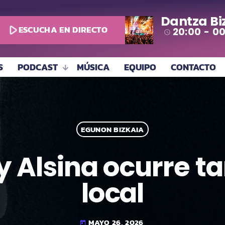
Dantza Bi
play_arrow
ESCUCHA EN DIRECTO
20:00 - 0
access_time
S
PODCAST
MÚSICA
EQUIPO
CONTACTO
EGUNON BIZKAIA
y Alsina ocurre t
local
MAYO 26, 2026
today