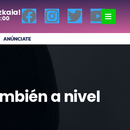
zkaia!
0:00
ANÚNCIATE
ambién a nivel