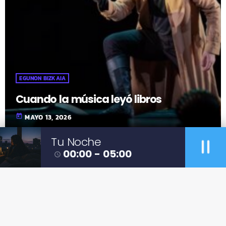
EGUNON BIZKAIA
Cuando la música leyó libros
today
MAYO 13, 2026
pause
Tu Noche
00:00 - 05:00
access_time