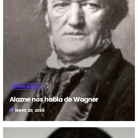
EGUNON BIZKAIA
Alazne nos habla de Wagner
today
MAYO 20, 2026