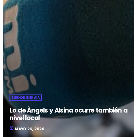
EGUNON BIZKAIA
Lo de Àngels y Alsina ocurre también a
nivel local
today
MAYO 26, 2026