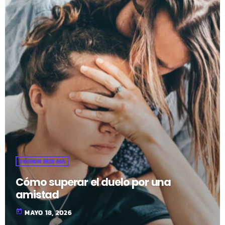
EGUNON BIZKAIA
Cómo superar el duelo por una
amistad
today
MAYO 18, 2026