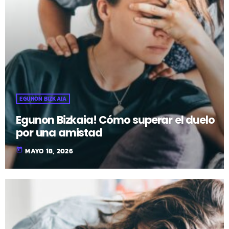
EGUNON BIZKAIA
Egunon Bizkaia! Cómo superar el duelo
por una amistad
today
MAYO 18, 2026