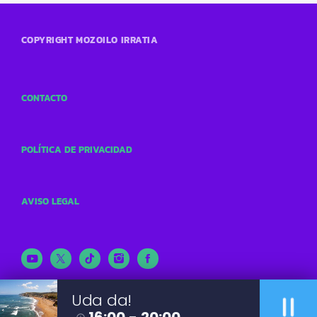
COPYRIGHT MOZOILO IRRATIA
CONTACTO
POLÍTICA DE PRIVACIDAD
AVISO LEGAL
pause
Uda da!