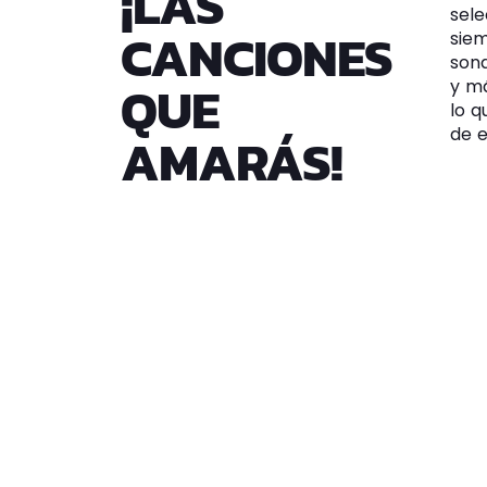
¡LAS
sele
CANCIONES
sie
sona
QUE
y má
lo q
de 
AMARÁS!