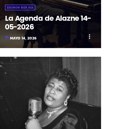
EGUNON BIZKAIA
La Agenda de Alazne 14-
05-2026
more_vert
MAYO 14, 2026
today
fast_forward
00:00:00
- Inicio