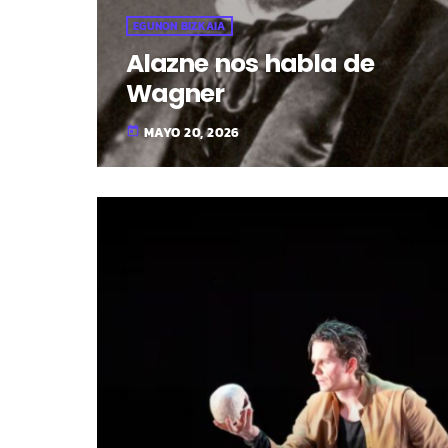
EGUNON BIZKAIA
Alazne nos habla de
Wagner
MAYO 20, 2026
today