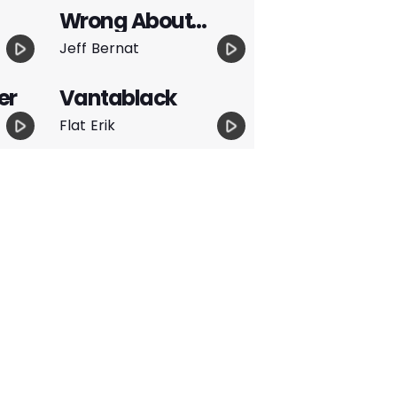
Wrong About
Forever
play_arrow
play_arrow
Jeff Bernat
er
Vantablack
play_arrow
play_arrow
Flat Erik