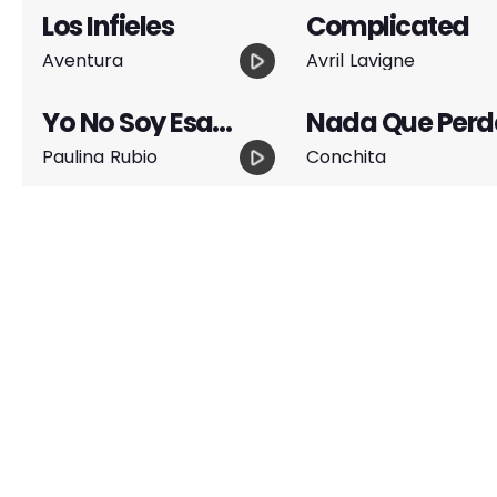
Los Infieles
Complicated
play_arrow
Aventura
Avril Lavigne
Yo No Soy Esa
Nada Que Perd
Mujer
play_arrow
Paulina Rubio
Conchita