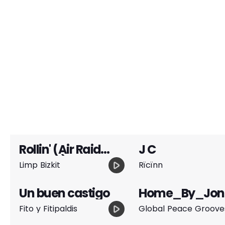
M
LAS CANCIONES MÁS
Rollin' (Air Raid
J C
Vehicle)
play_arrow
Limp Bizkit
Rïcïnn
Un buen castigo
Home_By_Jon
han_Morning
play_arrow
Fito y Fitipaldis
Global Peace Groove