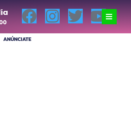
ía
:00
ANÚNCIATE