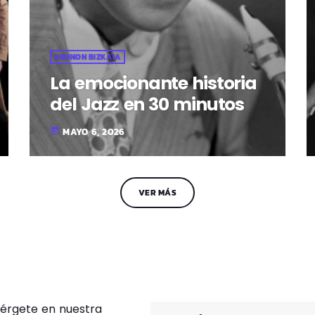
EGUNON BIZKAIA
La emocionante historia
del Jazz en 30 minutos
MAYO 6, 2026
today
VER MÁS
érgete en nuestra