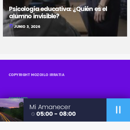
Psicología educativa: ¿Quién es el
alumno invisible?
today
JUNIO 3, 2026
COPYRIGHT MOZOILO IRRATIA
CONTACTO
pause
Mi Amanecer
05:00 - 08:00
access_time
POLÍTICA DE PRIVACIDAD