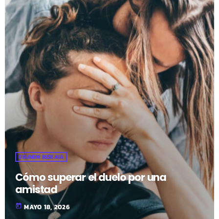
EGUNON BIZKAIA
Cómo superar el duelo por una
amistad
today
MAYO 18, 2026