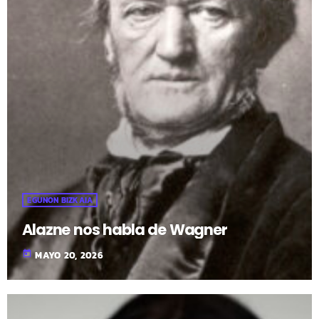
EGUNON BIZKAIA
Alazne nos habla de Wagner
today
MAYO 20, 2026