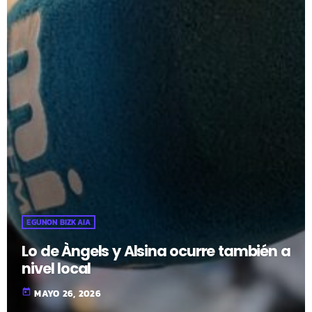
EGUNON BIZKAIA
Lo de Àngels y Alsina ocurre también a
nivel local
today
MAYO 26, 2026