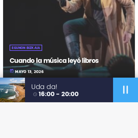
EGUNON BIZKAIA
Cuando la música leyó libros
today
MAYO 13, 2026
pause
Uda da!
16:00 - 20:00
access_time