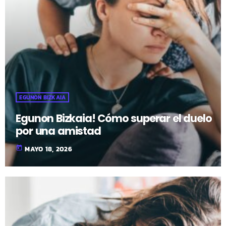
EGUNON BIZKAIA
Egunon Bizkaia! Cómo superar el duelo
por una amistad
today
MAYO 18, 2026