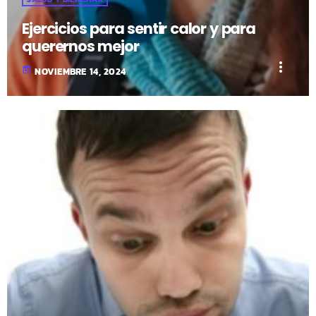
Ejercicios para sentir calor y para
querernos mejor
more_vert
today
NOVIEMBRE 14, 2024
fast_forward
00:00:00
- Inicio