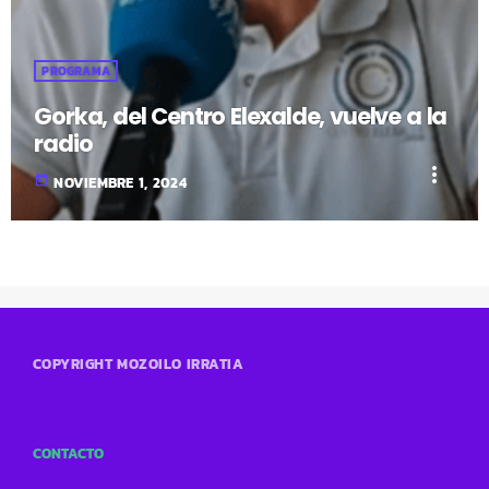
PROGRAMA
Gorka, del Centro Elexalde, vuelve a la
radio
more_vert
today
NOVIEMBRE 1, 2024
COPYRIGHT MOZOILO IRRATIA
CONTACTO