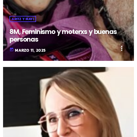
ARITZ Y MAYI
8M, Feminismo y moterxs y buenas
personas
more_vert
today
MARZO 11, 2025
fast_forward
00:00:00
- Inicio