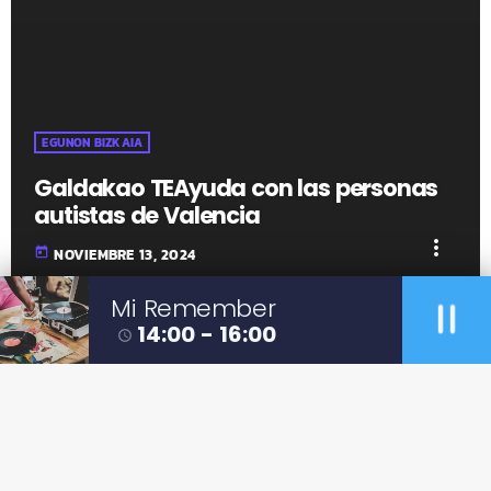
EGUNON BIZKAIA
Galdakao TEAyuda con las personas
autistas de Valencia
more_vert
today
NOVIEMBRE 13, 2024
pause
Mi Remember
14:00 - 16:00
access_time
fast_forward
00:00:00
- Inicio