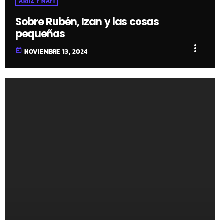
ARITZ Y MAYI
Sobre Rubén, Izan y las cosas
pequeñas
more_vert
today
NOVIEMBRE 13, 2024
fast_forward
00:00:00
- Inicio