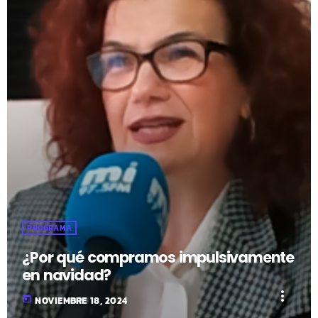
PROGRAMA
¿Por qué compramos impulsivamente
en navidad?
more_vert
today
NOVIEMBRE 18, 2024