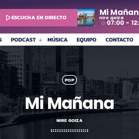
Mi Mañan
play_arrow
ESCUCHA EN DIRECTO
nire goiza
07:00 - 12
access_time
S
PODCAST
MÚSICA
EQUIPO
CONTACTO
POP
Mi Mañana
NIRE GOIZA