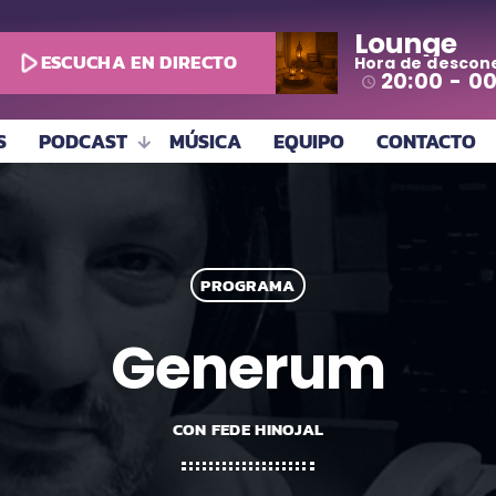
Lounge
play_arrow
ESCUCHA EN DIRECTO
Hora de descon
todo
20:00 - 0
access_time
S
PODCAST
MÚSICA
EQUIPO
CONTACTO
PROGRAMA
Generum
CON FEDE HINOJAL