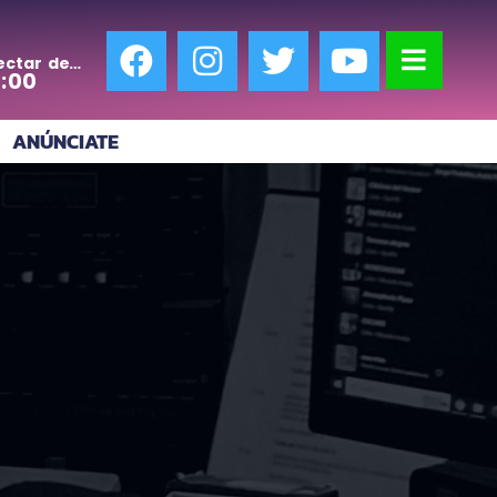
ectar de
0:00
ANÚNCIATE