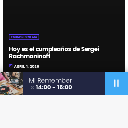
EGUNON BIZKAIA
Hoy es el cumpleaños de Sergei
Rachmaninoff
today
ABRIL 1, 2026
pause
Mi Remember
14:00 - 16:00
access_time