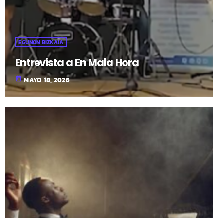
EGUNON BIZKAIA
Entrevista a En Mala Hora
today
MAYO 18, 2026
fast_forward
00:00:00
- Inicio