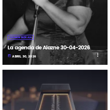
EGUNON BIZKAIA
La agenda de Alazne 30-04-2026
more_vert
today
ABRIL 30, 2026