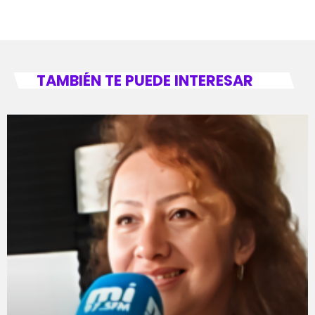
TAMBIÉN TE PUEDE INTERESAR
fast_forward
00:00:00
- Inicio