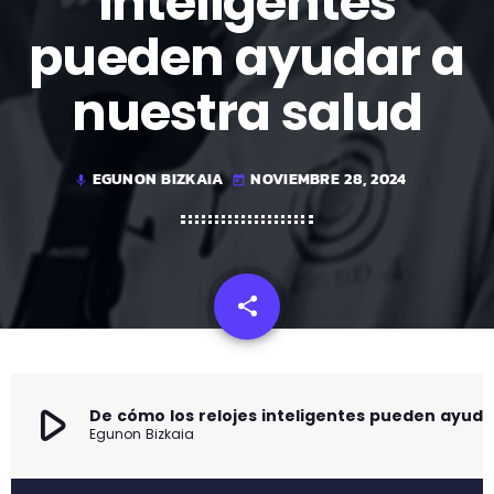
inteligentes
pueden ayudar a
nuestra salud
EGUNON BIZKAIA
NOVIEMBRE 28, 2024
mic
today
share
email
play_arrow
De cómo los relojes inteligentes pueden ayudar a nuestra
Egunon Bizkaia