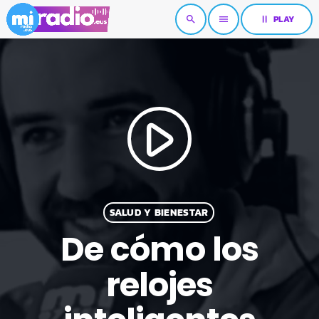
pause
PLAY
search
menu
play_arrow
SALUD Y BIENESTAR
De cómo los
relojes