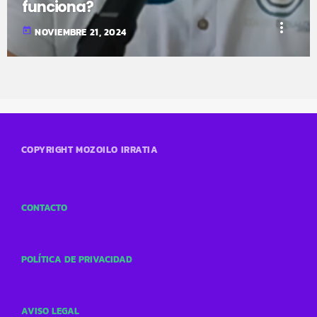
funciona?
more_vert
today
NOVIEMBRE 21, 2024
COPYRIGHT MOZOILO IRRATIA
CONTACTO
POLÍTICA DE PRIVACIDAD
AVISO LEGAL