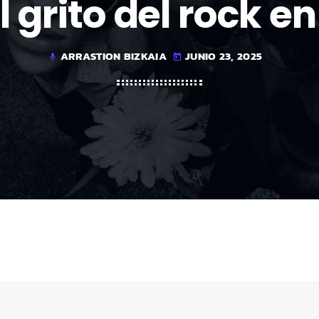
El grito del rock e
ARRASTION BIZKAIA
JUNIO 23, 2025
mic
today