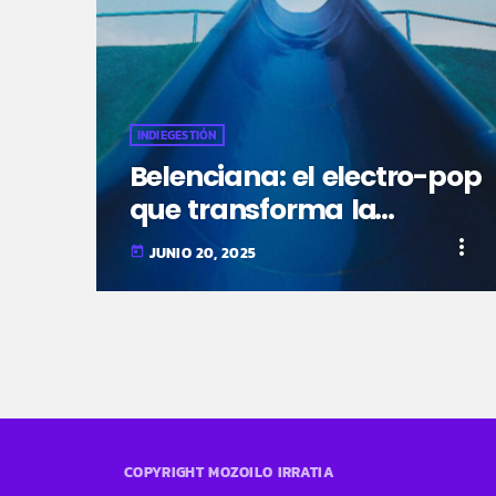
INDIEGESTIÓN
Belenciana: el electro-pop
que transforma la
nostalgia en
more_vert
JUNIO 20, 2025
today
himnos generacionales
COPYRIGHT MOZOILO IRRATIA