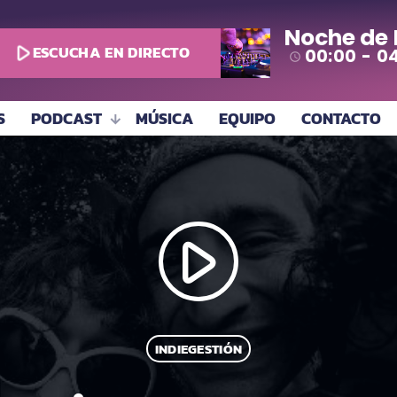
Noche de
play_arrow
ESCUCHA EN DIRECTO
00:00 - 0
access_time
S
PODCAST
MÚSICA
EQUIPO
CONTACTO
play_arrow
INDIEGESTIÓN