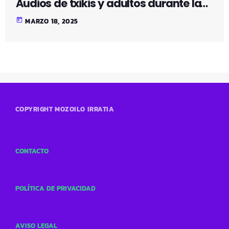
Audios de txikis y adultos durante la
pandemia
today
MARZO 18, 2025
COPYRIGHT MOZOILO IRRATIA
CONTACTO
POLÍTICA DE PRIVACIDAD
AVISO LEGAL