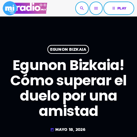
pause
PLAY
search
menu
EGUNON BIZKAIA
Egunon Bizkaia!
Cómo superar el
duelo por una
amistad
MAYO 18, 2026
today