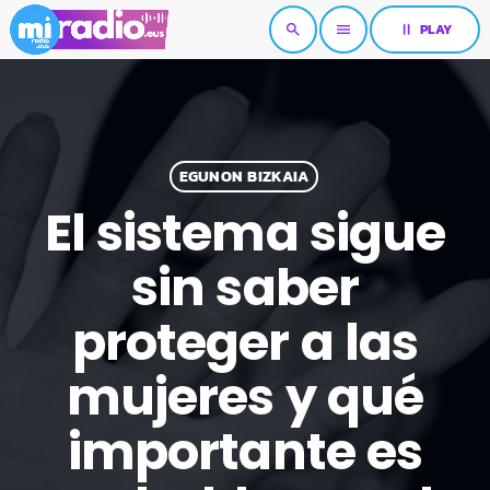
pause
PLAY
search
menu
EGUNON BIZKAIA
El sistema sigue
sin saber
proteger a las
mujeres y qué
importante es