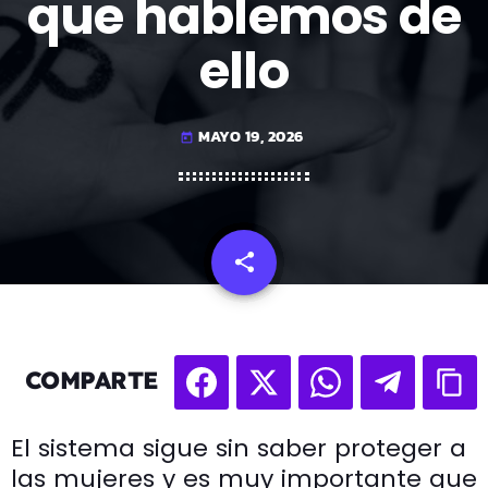
que hablemos de
ello
MAYO 19, 2026
today
share
email
COMPARTE
El sistema sigue sin saber proteger a
las mujeres y es muy importante que