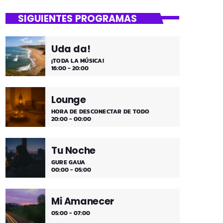
close
Mi Remember
SIGUIENTES PROGRAMAS
Las décadas de lo 50, 60. 70 y 80 los
medios días y comienzo de tarde de los
Uda da!
fines de semana, de 2 a 4. ¡Disfruta!
¡TODA LA MÚSICA!
16:00 - 20:00
Lounge
HORA DE DESCONECTAR DE TODO
20:00 - 00:00
Tu Noche
GURE GAUA
00:00 - 05:00
Mi Amanecer
05:00 - 07:00