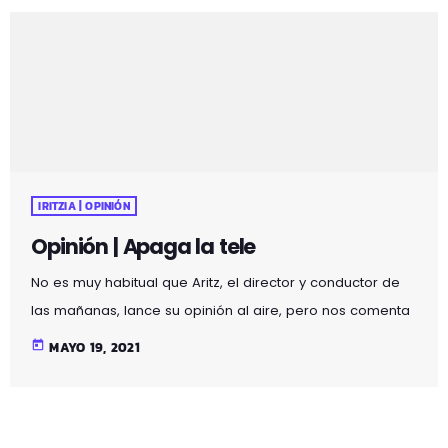
IRITZIA | OPINIÓN
Opinión | Apaga la tele
No es muy habitual que Aritz, el director y conductor de
las mañanas, lance su opinión al aire, pero nos comenta
que no ha podido evitarlo. Lo que está ocurriendo en
today
MAYO 19, 2021
Gaza y en Ceuta está removiendo muchas conciencias.
Si te lo has perdido, aquí lo tienes.