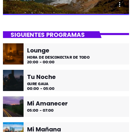
more_vert
close
Uda da!
SIGUIENTES PROGRAMAS
¡Toda la música!
Lounge
¡Toda la música!
HORA DE DESCONECTAR DE TODO
20:00 - 00:00
Tu Noche
GURE GAUA
00:00 - 05:00
Mi Amanecer
05:00 - 07:00
Mi Mañana