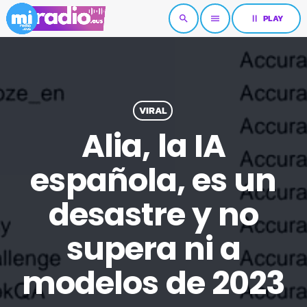
pause
PLAY
search
menu
VIRAL
Alia, la IA
española, es un
desastre y no
supera ni a
modelos de 2023