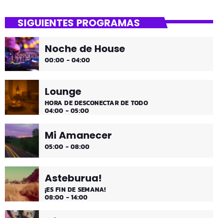
close
Dantza Bizkaia!
SIGUIENTES PROGRAMAS
Asteburuak zureak eta gureak dira! Dantza Bizkaia!
Noche de House
00:00 - 04:00
Lounge
HORA DE DESCONECTAR DE TODO
04:00 - 05:00
Mi Amanecer
05:00 - 08:00
Asteburua!
¡ES FIN DE SEMANA!
08:00 - 14:00