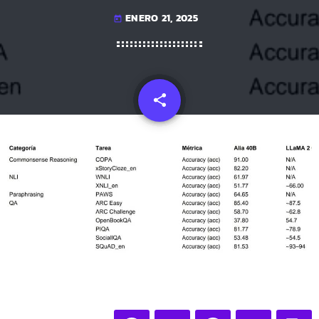
ENERO 21, 2025
today
share
email