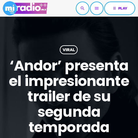
pause
PLAY
search
menu
VIRAL
‘Andor’ presenta
el impresionante
trailer de su
segunda
temporada