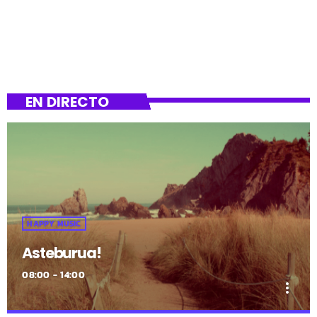
EN DIRECTO
HAPPY MUSIC
Asteburua!
08:00 - 14:00
more_vert