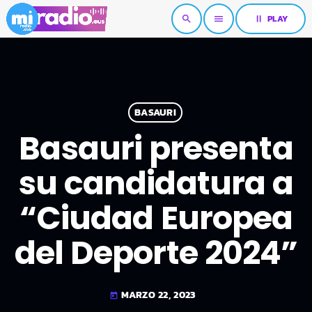
pause
PLAY
search
menu
BASAURI
Basauri presenta
su candidatura a
“Ciudad Europea
del Deporte 2024”
MARZO 22, 2023
today