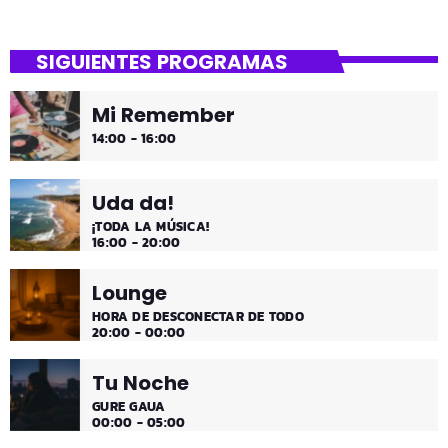
close
Asteburua!
SIGUIENTES PROGRAMAS
¡Es fin de semana!
Mi Remember
¡Música y más música los fines de semana!
14:00 - 16:00
Uda da!
¡TODA LA MÚSICA!
16:00 - 20:00
Lounge
HORA DE DESCONECTAR DE TODO
20:00 - 00:00
Tu Noche
GURE GAUA
00:00 - 05:00