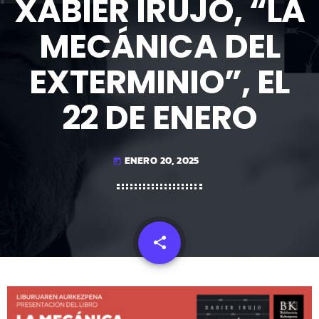
XABIER IRUJO, “LA
MECÁNICA DEL
EXTERMINIO”, EL
22 DE ENERO
ENERO 20, 2025
today
share
email