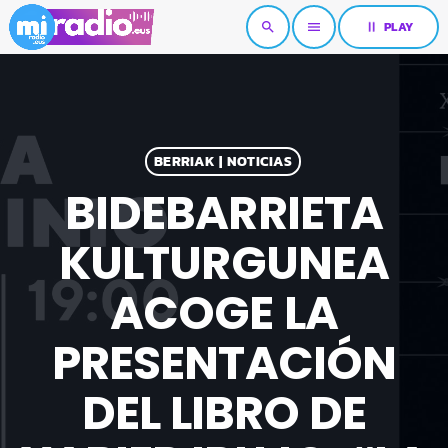
pause
PLAY
search
menu
BERRIAK | NOTICIAS
BIDEBARRIETA
KULTURGUNEA
ACOGE LA
PRESENTACIÓN
DEL LIBRO DE