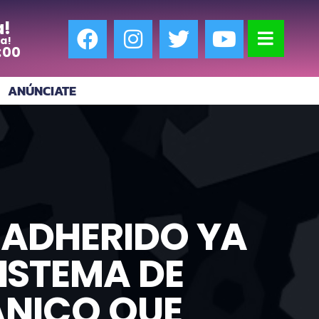
a!
a!
:00
ANÚNCIATE
 ADHERIDO YA
SISTEMA DE
ÁNICO QUE