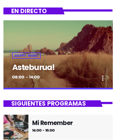
EN DIRECTO
HAPPY MUSIC
Asteburua!
08:00 - 14:00
more_vert
close
Asteburua!
SIGUIENTES PROGRAMAS
¡Es fin de semana!
Mi Remember
¡Música y más música los fines de
14:00 - 16:00
semana!