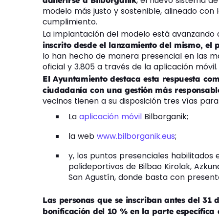
, el nuevo sistema de
adherirse a Bilborganik
modelo más justo y sostenible, alineado con 
cumplimiento.
La implantación del modelo está avanzando
inscrito desde el lanzamiento del mismo, el
lo han hecho de manera presencial en las má
oficial y 3.805 a través de la aplicación móvil.
El Ayuntamiento destaca esta respuesta como
ciudadanía con una gestión más responsable
vecinos tienen a su disposición tres vías par
La
aplicación móvil
Bilborganik;
la web
www.bilborganik.eus
;
y, los puntos presenciales habilitados 
polideportivos de Bilbao Kirolak, Azkuna
San Agustín, donde basta con presenta
Las personas que se inscriban antes del 31 
bonificación del 10 % en la parte específica