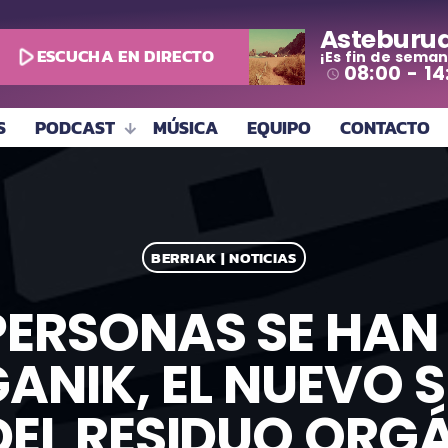
Asteburu
play_arrow
ESCUCHA EN DIRECTO
¡Es fin de seman
08:00 - 14
access_time
S
PODCAST
MÚSICA
EQUIPO
CONTACTO
BERRIAK | NOTICIAS
 PERSONAS SE HAN
ANIK, EL NUEVO 
DEL RESIDUO ORG