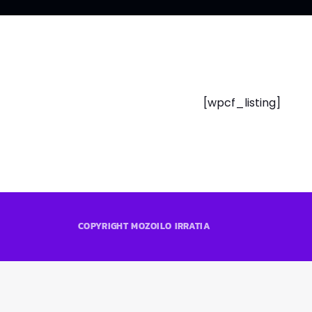
[wpcf_listing]
COPYRIGHT MOZOILO IRRATIA