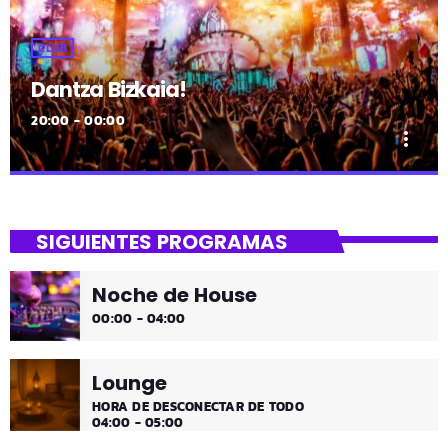
CLUB
Dantza Bizkaia!
20:00 - 00:00
more_vert
close
Dantza Bizkaia!
SIGUIENTES PROGRAMAS
Asteburuak zureak eta gureak dira! Dantza Bizkaia!
Noche de House
00:00 - 04:00
Lounge
HORA DE DESCONECTAR DE TODO
04:00 - 05:00