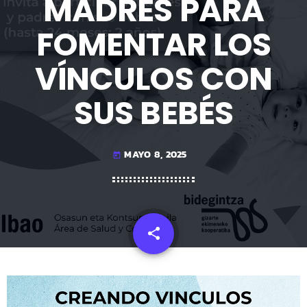
MADRES PARA
FOMENTAR LOS
VÍNCULOS CON
SUS BEBÉS
MAYO 8, 2025
today
share
email