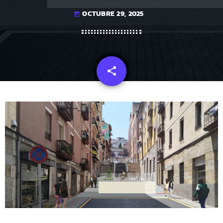
OCTUBRE 29, 2025
today
share
email