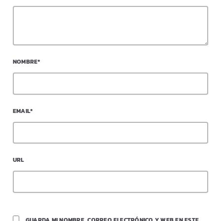
NOMBRE*
EMAIL*
URL
GUARDA MI NOMBRE, CORREO ELECTRÓNICO Y WEB EN ESTE