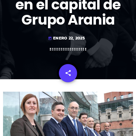
en el capital de
Grupo Arania
ENERO 22, 2025
today
share
email