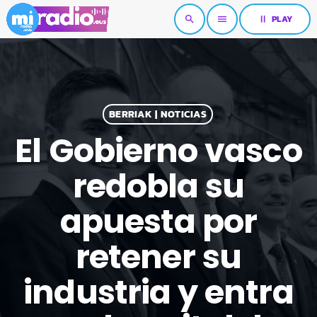
pause
PLAY
search
menu
BERRIAK | NOTICIAS
El Gobierno vasco
redobla su
apuesta por
retener su
industria y entra