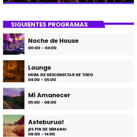
close
Dantza Bizkaia!
SIGUIENTES PROGRAMAS
Asteburuak zureak eta gureak dira! Dantza Bizkaia!
Noche de House
00:00 - 04:00
Lounge
HORA DE DESCONECTAR DE TODO
04:00 - 05:00
Mi Amanecer
05:00 - 08:00
Asteburua!
¡ES FIN DE SEMANA!
08:00 - 14:00