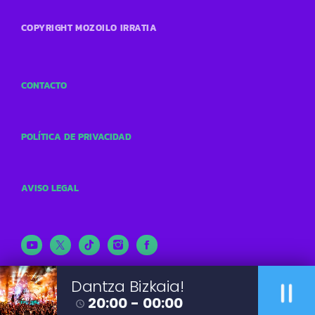
COPYRIGHT MOZOILO IRRATIA
CONTACTO
POLÍTICA DE PRIVACIDAD
AVISO LEGAL
pause
Dantza Bizkaia!
20:00 - 00:00
access_time