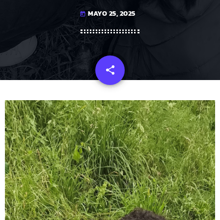
MAYO 25, 2025
today
share
email