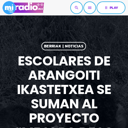
pause
PLAY
search
menu
BERRIAK | NOTICIAS
ESCOLARES DE
ARANGOITI
IKASTETXEA SE
SUMAN AL
PROYECTO