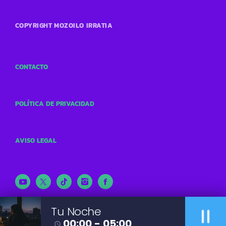
COPYRIGHT MOZOILO IRRATIA
CONTACTO
POLÍTICA DE PRIVACIDAD
AVISO LEGAL
pause
Tu Noche
00:00 - 05:00
access_time