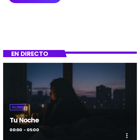
EN DIRECTO
OLDIES
Tu Noche
00:00 - 05:00
more_vert