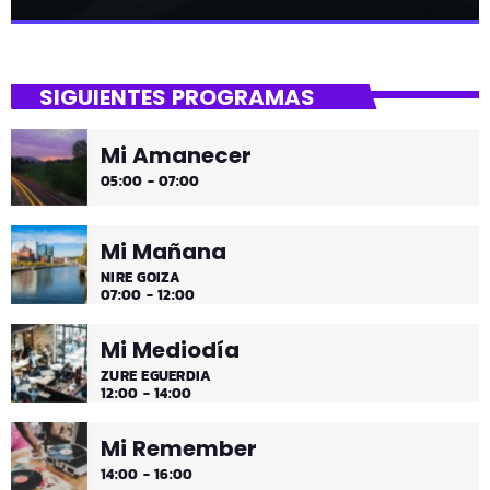
close
Tu Noche
SIGUIENTES PROGRAMAS
gure gaua
Mi Amanecer
Desconecta y disfruta cada madrugada de la música
05:00 - 07:00
más tranquila.
Mi Mañana
NIRE GOIZA
07:00 - 12:00
Mi Mediodía
ZURE EGUERDIA
12:00 - 14:00
Mi Remember
14:00 - 16:00