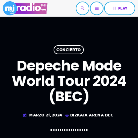
pause
PLAY
search
menu
CONCIERTO
Depeche Mode
World Tour 2024
(BEC)
MARZO 21, 2024
BIZKAIA ARENA BEC
today
my_location