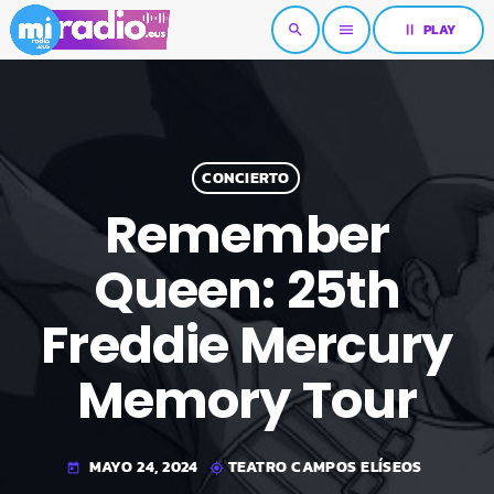
pause
PLAY
search
menu
CONCIERTO
Remember
Queen: 25th
Freddie Mercury
Memory Tour
MAYO 24, 2024
TEATRO CAMPOS ELÍSEOS
today
my_location