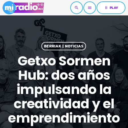
pause
PLAY
search
menu
BERRIAK | NOTICIAS
Getxo Sormen
Hub: dos años
impulsando la
creatividad y el
emprendimiento