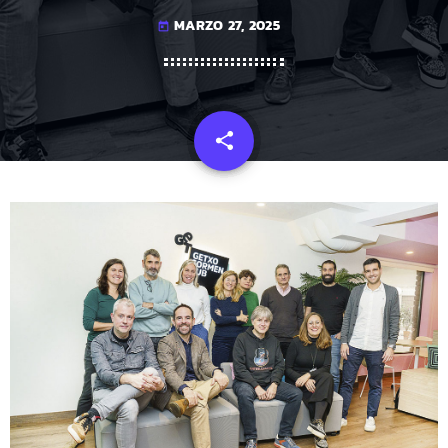
MARZO 27, 2025
today
share
email