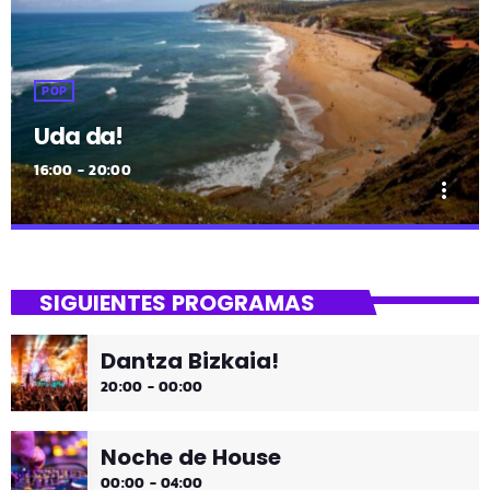
POP
Uda da!
16:00 - 20:00
more_vert
close
Uda da!
SIGUIENTES PROGRAMAS
¡Toda la música!
Dantza Bizkaia!
¡Toda la música!
20:00 - 00:00
Noche de House
00:00 - 04:00