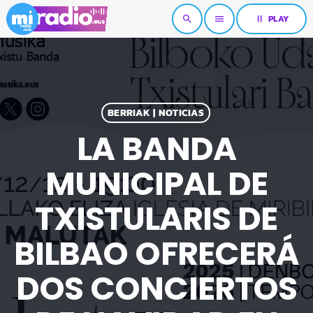
pause
PLAY
search
menu
BERRIAK | NOTICIAS
LA BANDA
MUNICIPAL DE
TXISTULARIS DE
BILBAO OFRECERÁ
DOS CONCIERTOS