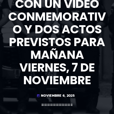
CON UN VÍDEO
CONMEMORATIV
O Y DOS ACTOS
PREVISTOS PARA
MAÑANA
VIERNES, 7 DE
NOVIEMBRE
NOVIEMBRE 6, 2025
today