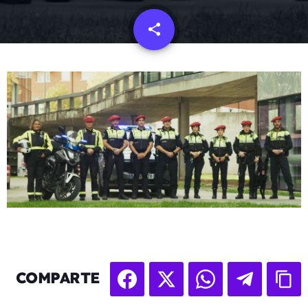
share
email
COMPARTE