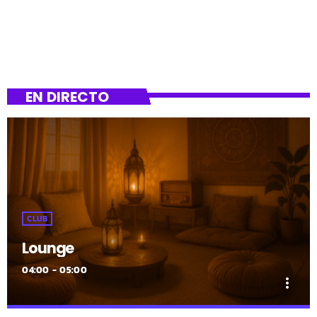
EN DIRECTO
CLUB
Lounge
04:00 - 05:00
more_vert