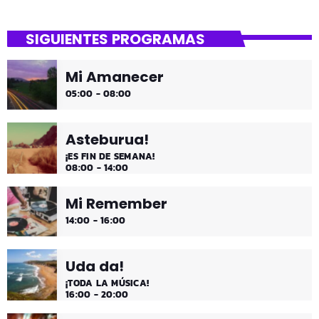
close
Lounge
SIGUIENTES PROGRAMAS
Hora de desconectar de todo
Mi Amanecer
Es hora de ir desconectando, y qué mejor que hacerlo
05:00 - 08:00
con sonidos que nos transportan, tal vez, a islas
paradisíacas. ¿Hace una infusión? ¿Un mojito?
Asteburua!
¡ES FIN DE SEMANA!
08:00 - 14:00
Mi Remember
14:00 - 16:00
Uda da!
¡TODA LA MÚSICA!
16:00 - 20:00