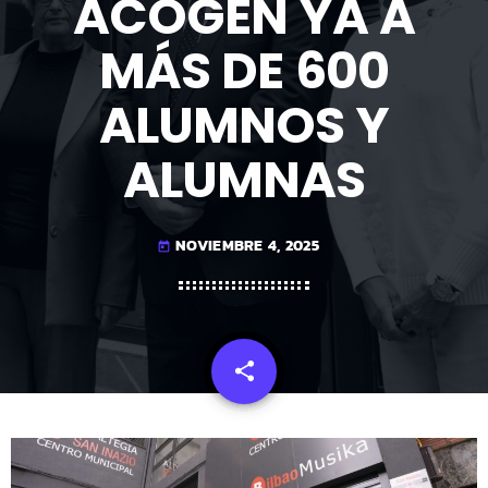
ACOGEN YA A
MÁS DE 600
ALUMNOS Y
ALUMNAS
NOVIEMBRE 4, 2025
today
share
email