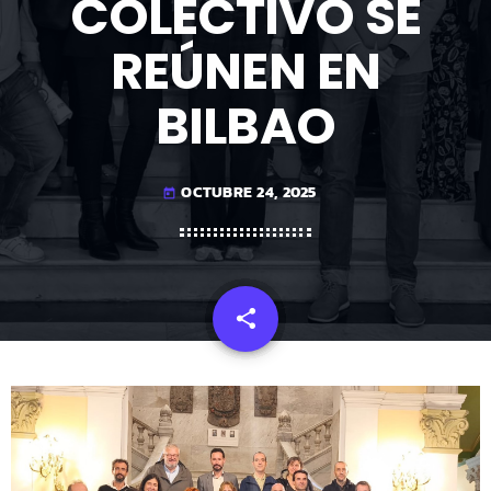
COLECTIVO SE
REÚNEN EN
BILBAO
OCTUBRE 24, 2025
today
share
email