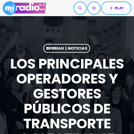
pause
PLAY
search
menu
BERRIAK | NOTICIAS
LOS PRINCIPALES
OPERADORES Y
GESTORES
PÚBLICOS DE
TRANSPORTE