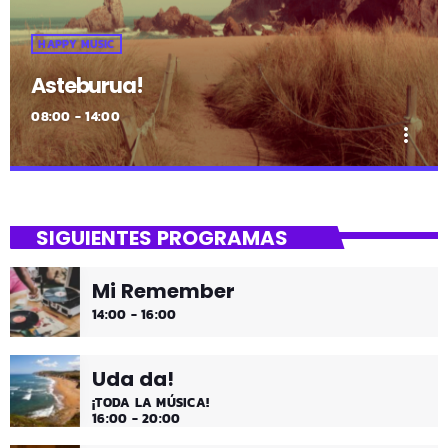
HAPPY MUSIC
Asteburua!
08:00 - 14:00
more_vert
close
Asteburua!
SIGUIENTES PROGRAMAS
¡Es fin de semana!
Mi Remember
¡Música y más música los fines de semana!
14:00 - 16:00
Uda da!
¡TODA LA MÚSICA!
16:00 - 20:00