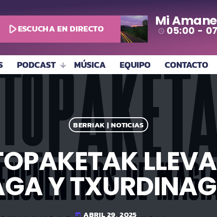
Mi Amane
play_arrow
ESCUCHA EN DIRECTO
05:00 - 0
access_time
S
PODCAST
MÚSICA
EQUIPO
CONTACTO
BERRIAK | NOTICIAS
OPAKETAK LLEVA
GA Y TXURDINAG
ABRIL 29, 2025
today