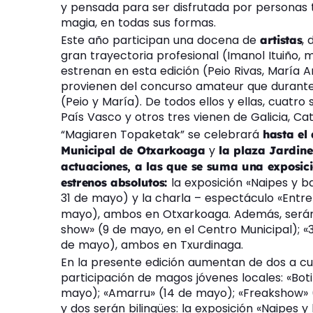
y pensada para ser disfrutada por personas
magia, en todas sus formas.
Este año participan una docena de
,
artistas
gran trayectoria profesional (Imanol Ituiño,
estrenan en esta edición (Peio Rivas, María A
provienen del concurso amateur que durante 
(Peio y María). De todos ellos y ellas, cuatro 
País Vasco y otros tres vienen de Galicia, C
“Magiaren Topaketak” se celebrará
hasta el
y
Municipal de Otxarkoaga
la plaza Jardin
actuaciones, a las que se suma una exposic
la exposición «Naipes y ba
estrenos absolutos:
31 de mayo) y la charla – espectáculo «Entre 
mayo), ambos en Otxarkoaga. Además, ser
show» (9 de mayo, en el Centro Municipal); «
de mayo), ambos en Txurdinaga.
En la presente edición aumentan de dos a cu
participación de magos jóvenes locales: «Boti
mayo); «Amarru» (14 de mayo); «Freakshow» 
y dos serán bilingües: la exposición «Naipes y