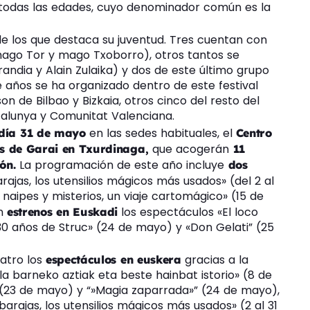
 todas las edades, cuyo denominador común es la
 de los que destaca su juventud. Tres cuentan con
 mago Tor y mago Txoborro), otros tantos se
randia y Alain Zulaika) y dos de este último grupo
años se ha organizado dentro de este festival
son de Bilbao y Bizkaia, otros cinco del resto del
atalunya y Comunitat Valenciana.
en las sedes habituales, el
 día 31 de mayo
Centro
que acogerán
es de Garai en Txurdinaga,
11
La programación de este año incluye
ión.
dos
rajas, los utensilios mágicos más usados» (del 2 al
naipes y misterios, un viaje cartomágico» (15 de
án
los espectáculos «El loco
estrenos en Euskadi
30 años de Struc» (24 de mayo) y «Don Gelati” (25
atro los
gracias a la
espectáculos en euskera
la barneko aztiak eta beste hainbat istorio» (8 de
(23 de mayo) y “»Magia zaparrada»” (24 de mayo),
 barajas, los utensilios mágicos más usados» (2 al 31