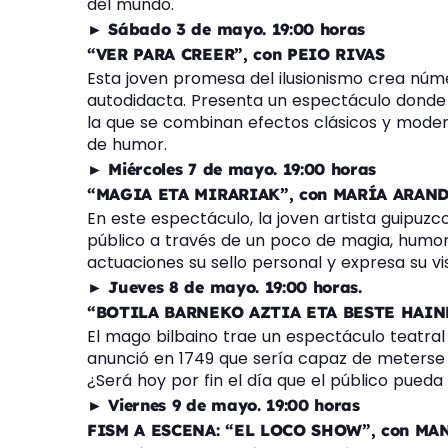
del mundo.
► Sábado 3 de mayo. 19:00 horas
“VER PARA CREER”, con PEIO RIVAS
Esta joven promesa del ilusionismo crea nú
autodidacta. Presenta un espectáculo donde 
la que se combinan efectos clásicos y modern
de humor.
► Miércoles 7 de mayo. 19:00 horas
“MAGIA ETA MIRARIAK”, con MARÍA ARAN
En este espectáculo, la joven artista guipuz
público a través de un poco de magia, humor
actuaciones su sello personal y expresa su vis
► Jueves 8 de mayo. 19:00 horas.
“BOTILA BARNEKO AZTIA ETA BESTE HAIN
El mago bilbaino trae un espectáculo teatra
anunció en 1749 que sería capaz de meterse 
¿Será hoy por fin el día que el público pueda
► Viernes 9 de mayo. 19:00 horas
FISM A ESCENA: “EL LOCO SHOW”, con M