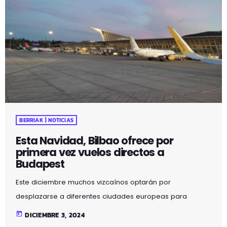
BERRIAK | NOTICIAS
Esta Navidad, Bilbao ofrece por
primera vez vuelos directos a
Budapest
Este diciembre muchos vizcaínos optarán por
desplazarse a diferentes ciudades europeas para
disfrutar de sus mercadillos navideños, y este año el
today
DICIEMBRE 3, 2024
aeropuerto de Bilbao ofrece, de la mano de Vueling, un