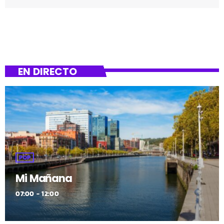
nuevo destino en el que vivir la magia de estas fechas. La
aerolínea ha añadido Siete rutas especiales esta
Navidad y reforzará sus conexiones clave, y entre las
nuevas características está la Conexión directa entre
Bilbao y Budapest. Es […]
EN DIRECTO
POP
Mi Mañana
07:00 - 12:00