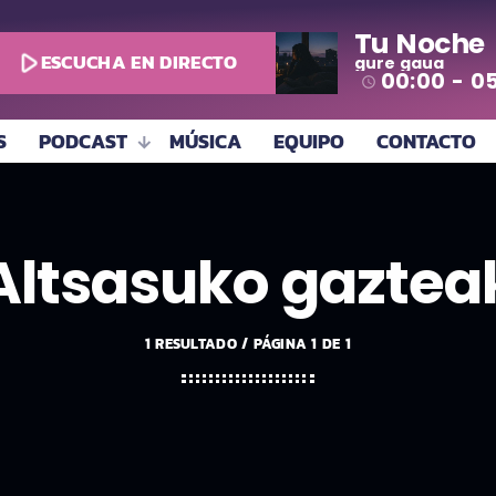
Tu Noche
play_arrow
ESCUCHA EN DIRECTO
gure gaua
00:00 - 0
access_time
S
PODCAST
MÚSICA
EQUIPO
CONTACTO
Altsasuko gaztea
1 RESULTADO / PÁGINA 1 DE 1