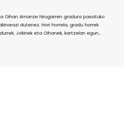
a Oihan Arnanze hirugarren gradura pasatuko
kinarazi dutenez. Hori horrela, gradu horrek
Adurrek, Jokinek eta Oihanek, kartzelan egun
an bigarren gradua eskuratu zuten. Hain zuzen
txe zigorrik handienak: zortzi urte eta erdi eta