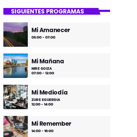
close
Tu Noche
SIGUIENTES PROGRAMAS
gure gaua
Mi Amanecer
Desconecta y disfruta cada madrugada
05:00 - 07:00
de la música más tranquila.
Mi Mañana
NIRE GOIZA
07:00 - 12:00
Mi Mediodía
ZURE EGUERDIA
12:00 - 14:00
Mi Remember
14:00 - 16:00