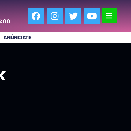
5:00
ANÚNCIATE
k