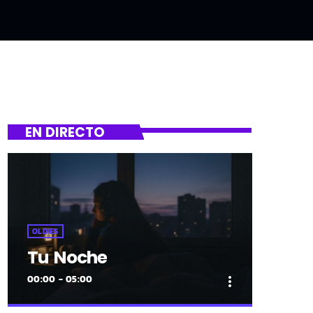
EN DIRECTO
OLDIES
Tu Noche
00:00 - 05:00
more_vert