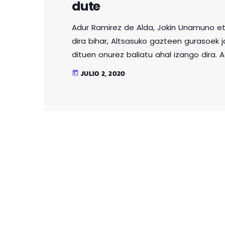
dute
Adur Ramirez de Alda, Jokin Unamuno et
dira bihar, Altsasuko gazteen gurasoek ja
dituen onurez baliatu ahal izango dira. 
gehien daramatzaten gazteek, urtarrile
JULIO 2, 2020
today
ere, hiru gazte horiek jaso zituzten espe
bederatzi urte eta erdi artekoak.