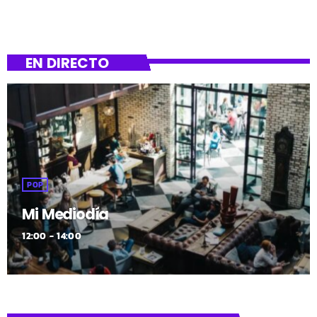
eskuratu zuten. Hain zuzen ere, hiru gazte horiek jaso
zituzten espetxe zigorrik handienak: zortzi urte eta erdi
eta bederatzi urte eta erdi artekoak.
EN DIRECTO
POP
Mi Mediodía
12:00 - 14:00