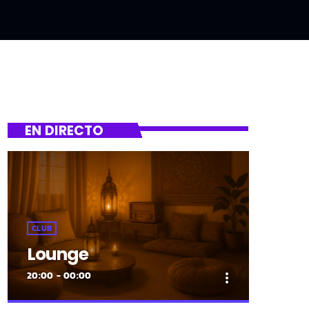
EN DIRECTO
CLUB
Lounge
20:00 - 00:00
more_vert