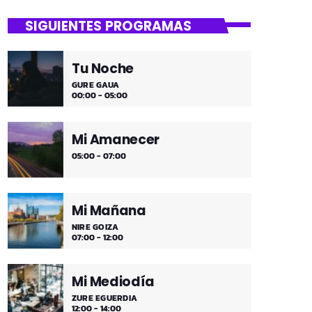
close
Lounge
SIGUIENTES PROGRAMAS
Hora de desconectar de todo
Tu Noche
Es hora de ir desconectando, y qué
GURE GAUA
mejor que hacerlo con sonidos que nos
00:00 - 05:00
transportan, tal vez, a islas paradisíacas.
¿Hace una infusión? ¿Un mojito?
Mi Amanecer
05:00 - 07:00
Mi Mañana
NIRE GOIZA
07:00 - 12:00
Mi Mediodía
ZURE EGUERDIA
12:00 - 14:00