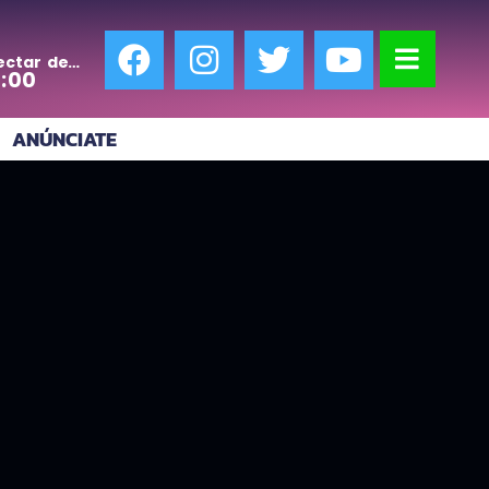
ectar de
0:00
ANÚNCIATE