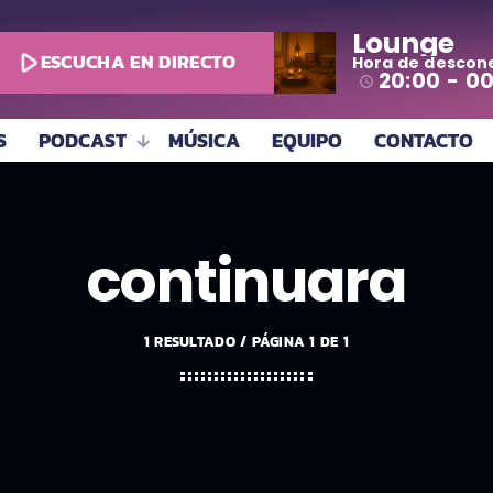
Lounge
play_arrow
ESCUCHA EN DIRECTO
Hora de descon
todo
20:00 - 0
access_time
S
PODCAST
MÚSICA
EQUIPO
CONTACTO
continuara
1 RESULTADO / PÁGINA 1 DE 1